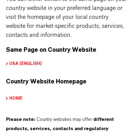
country website in your preferred language or
visit the homepage of your local country
website for market-specific products, services,
contacts and information.
新闻稿
Same Page on Country Website
市场开局承压，朗盛仍维持全年业
USA (ENGLISH)
绩目标
Country Website Homepage
2026-05-09
HOME
Please note:
Country websites may offer
different
products, services, contacts and regulatory