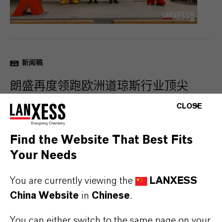
新闻稿
朗盛再度领跑欧洲道琼斯行业顶尖
指数
CLOSE
2026-05-09
Find the Website That Best Fits
Your Needs
You are currently viewing the
LANXESS
China Website
in
Chinese
.
You can either switch to the same page on your