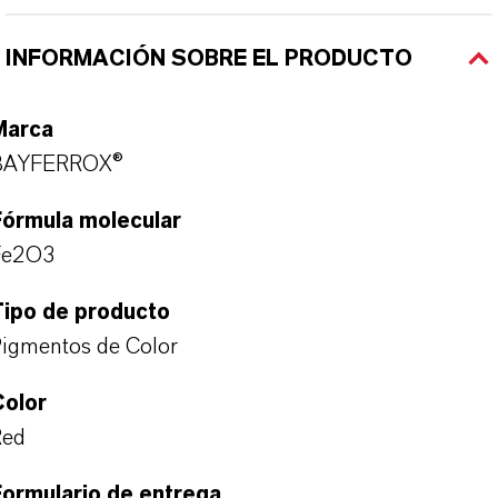
INFORMACIÓN SOBRE EL PRODUCTO
Marca
BAYFERROX®
Fórmula molecular
Fe2O3
Tipo de producto
igmentos de Color
Color
Red
ormulario de entrega