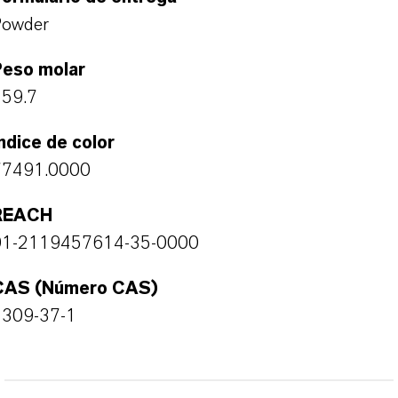
Powder
Peso molar
159.7
ndice de color
77491.0000
REACH
01-2119457614-35-0000
CAS (Número CAS)
1309-37-1