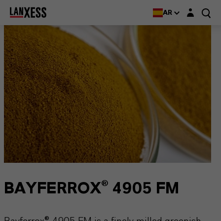
Login layer
AR
BAYFERROX® 4905 FM