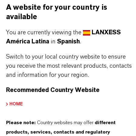
Marca
A website for your country is
BAYFERROX®
available
Tipo de producto
You are currently viewing the
LANXESS
igmentos de Color
América Latina
in
Spanish
.
Color
Switch to your local country website to ensure
ellow
you receive the most relevant products, contacts
and information for your region.
ormulario de entrega
Powder
Recommended Country Website
HOME
REACH
01-2119457554-33
Please note:
Country websites may offer
different
products, services, contacts and regulatory