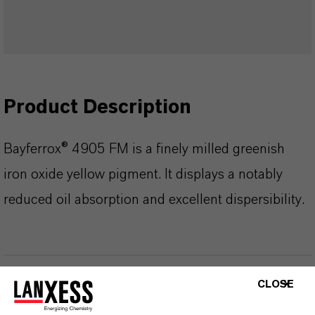
Product Description
Bayferrox® 4905 FM is a finely milled greenish
iron oxide yellow pigment. It displays a notably
reduced oil absorption and excellent dispersibility.
INFORMACIÓN SOBRE EL PRODUCTO
CLOSE