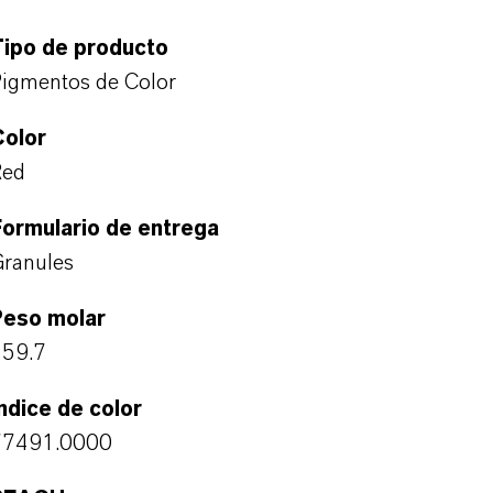
Tipo de producto
igmentos de Color
Color
Red
ormulario de entrega
ranules
Peso molar
159.7
ndice de color
77491.0000