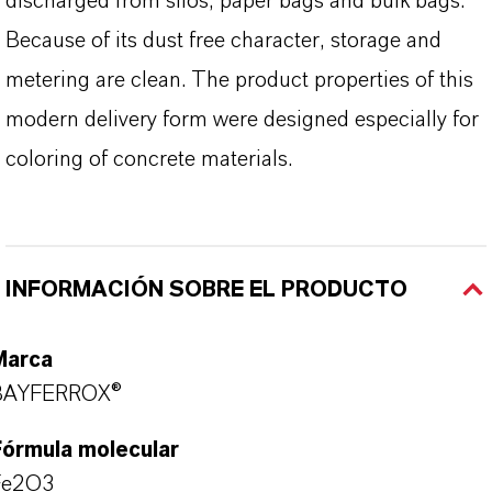
discharged from silos, paper bags and bulk bags.
Because of its dust free character, storage and
metering are clean. The product properties of this
modern delivery form were designed especially for
coloring of concrete materials.
INFORMACIÓN SOBRE EL PRODUCTO
Marca
BAYFERROX®
Fórmula molecular
Fe2O3