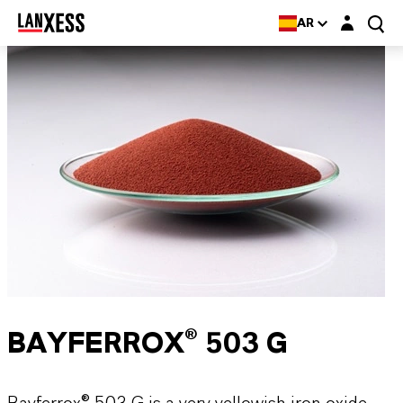
Login layer
AR
BAYFERROX® 503 G