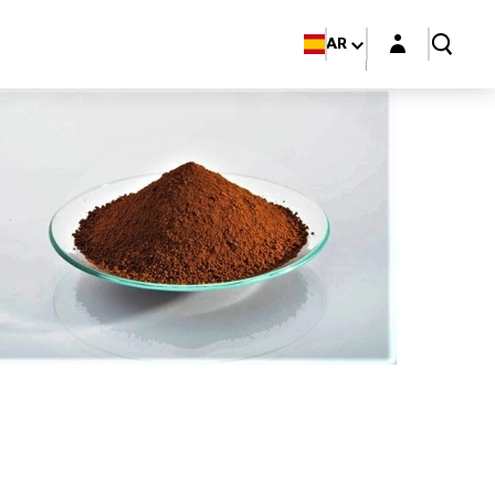
Login layer
AR