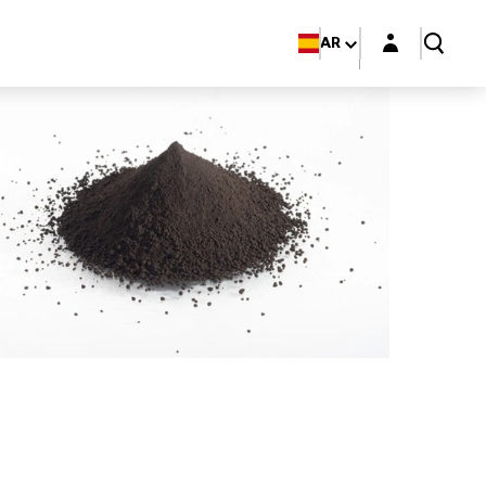
Login layer
AR