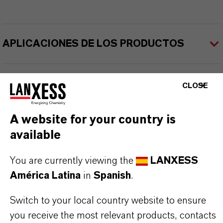
APLICACIONES DE LOS PRODUCTOS
SINÓNIMOS DEL PRODUCTO
CLOSE
A website for your country is
available
You are currently viewing the
LANXESS
América Latina
in
Spanish
.
Contacto comercial
Nilva Teresa Goncalves
Switch to your local country website to ensure
you receive the most relevant products, contacts
Jarinu