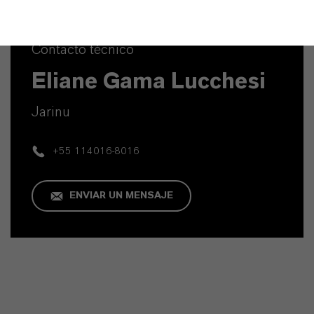
Contacto técnico
Eliane Gama Lucchesi
Jarinu
+55 114016-8016
ENVIAR UN MENSAJE