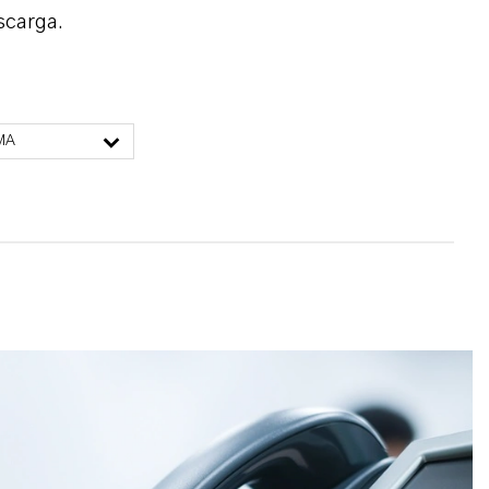
scarga.
MA