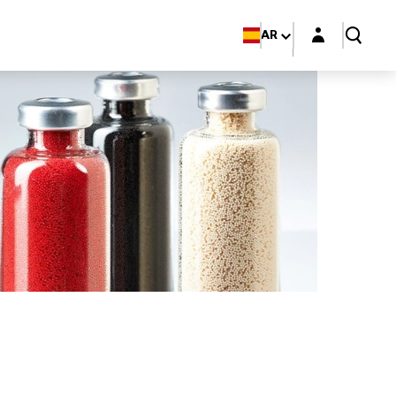
Login layer
AR