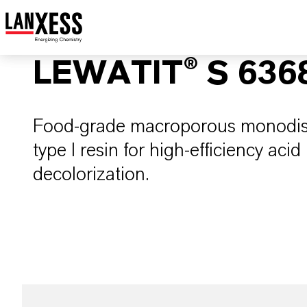
LEWATIT® S 636
Food-grade macroporous monodisp
type I resin for high-efficiency aci
decolorization.