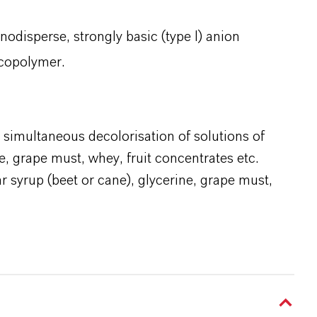
disperse, strongly basic (type I) anion
 copolymer.
d simultaneous decolorisation of solutions of
e, grape must, whey, fruit concentrates etc.
ar syrup (beet or cane), glycerine, grape must,