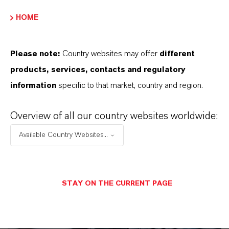
Simon Höwedes
HOME
Köln
Please note:
Country websites may offer
different
products, services, contacts and regulatory
+49 221 8885 3325
information
specific to that market, country and region.
ENVIAR UN MENSAJE
Overview of all our country websites worldwide:
Available Country Websites...
STAY ON THE CURRENT PAGE