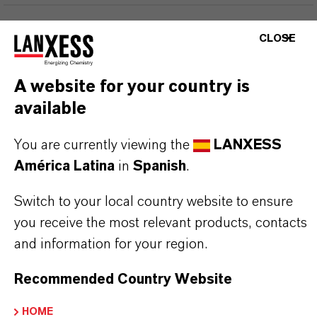
APLICACIONES DE LOS PRODUCTOS
CLOSE
A website for your country is
SINÓNIMOS DEL PRODUCTO
available
You are currently viewing the
LANXESS
PRODUCT DATA SHEETS
América Latina
in
Spanish
.
Aquí puedes descargar las fichas técnicas de los
productos. Al seleccionar una opción de los menús
Switch to your local country website to ensure
desplegables, aparecerán los enlaces de descarga.
you receive the most relevant products, contacts
and information for your region.
Ficha técnica
Recommended Country Website
SELECCIONA UN ÁREA JURÍDICA
HOME