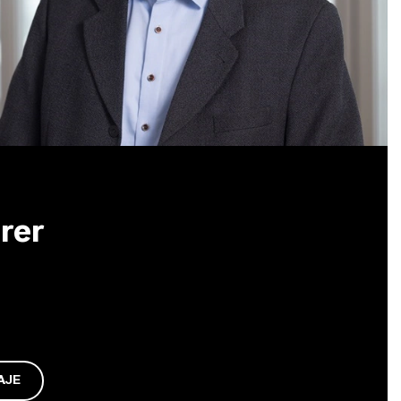
rer
AJE