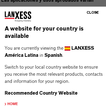
Las aplicaciones y usos aprobados varían
según la región y el país. Para obtener
CLOSE
información actualizada, comuníquese con su
representante local de LANXESS.
A website for your country is
available
You are currently viewing the
LANXESS
INFORMACIÓN SOBRE EL PRODUCTO
América Latina
in
Spanish
.
Switch to your local country website to ensure
Marca
you receive the most relevant products, contacts
PREVENTOL®
and information for your region.
Tipo de producto
Recommended Country Website
iocidas
HOME