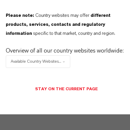
ormulario de entrega
olution
Please note:
Country websites may offer
different
products, services, contacts and regulatory
CAS (Número CAS)
information
specific to that market, country and region.
52-51-7
Overview of all our country websites worldwide:
Available Country Websites...
APLICACIONES DE LOS PRODUCTOS
STAY ON THE CURRENT PAGE
SINÓNIMOS DEL PRODUCTO