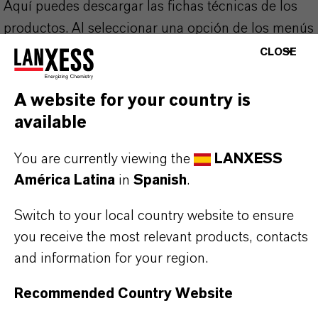
Aquí puedes descargar las fichas técnicas de los
productos. Al seleccionar una opción de los menús
desplegables, aparecerán los enlaces de descarga.
CLOSE
Ficha técnica
A website for your country is
available
SELECCIONA UN ÁREA JURÍDICA
SELECCIONA EL IDIOMA
You are currently viewing the
LANXESS
América Latina
in
Spanish
.
Switch to your local country website to ensure
you receive the most relevant products, contacts
and information for your region.
Recommended Country Website