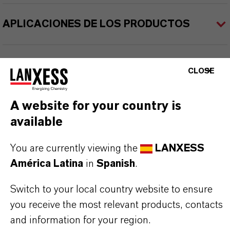
APLICACIONES DE LOS PRODUCTOS
SINÓNIMOS DEL PRODUCTO
CLOSE
A website for your country is
PRODUCT DATA SHEETS
available
Aquí puedes descargar las fichas técnicas de los
productos. Al seleccionar una opción de los menús
You are currently viewing the
LANXESS
desplegables, aparecerán los enlaces de descarga.
América Latina
in
Spanish
.
Switch to your local country website to ensure
TDS Empty
you receive the most relevant products, contacts
and information for your region.