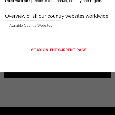
information
specific to that market, country and region.
Contacto comercial
Overview of all our country websites worldwide:
Vehbi Emre Ekici
Available Country Websites...
Mannheim
+49 6218907254
STAY ON THE CURRENT PAGE
ENVIAR UN MENSAJE