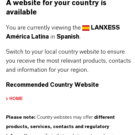
A website for your country is
Aquí puedes descargar las fichas técnicas de los
available
productos. Al seleccionar una opción de los menús
desplegables, aparecerán los enlaces de descarga.
You are currently viewing the
LANXESS
América Latina
in
Spanish
.
Ficha técnica
Switch to your local country website to ensure
SELECCIONA UN ÁREA JURÍDICA
you receive the most relevant products, contacts
SELECCIONA EL IDIOMA
and information for your region.
Recommended Country Website
HOME
Please note:
Country websites may offer
different
products, services, contacts and regulatory