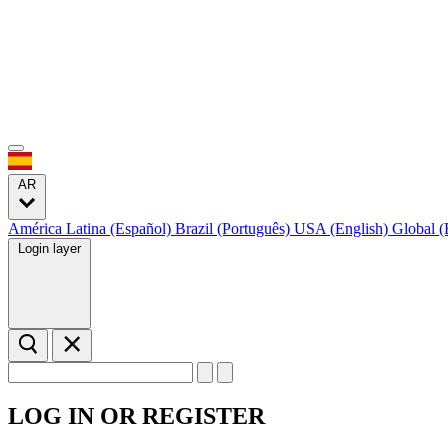
AR
América Latina (Español)
Brazil (Português)
USA (English)
Global (
Login layer
LOG IN OR REGISTER