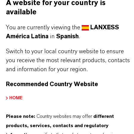
A website for your country is
Aquí puedes descargar las fichas técnicas de los
available
productos. Al seleccionar una opción de los menús
desplegables, aparecerán los enlaces de descarga.
You are currently viewing the
LANXESS
América Latina
in
Spanish
.
Ficha técnica
Switch to your local country website to ensure
SELECCIONA UN ÁREA JURÍDICA
you receive the most relevant products, contacts
SELECCIONA EL IDIOMA
and information for your region.
Recommended Country Website
HOME
Please note:
Country websites may offer
different
products, services, contacts and regulatory