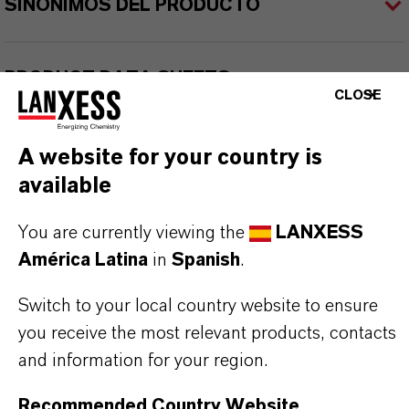
SINÓNIMOS DEL PRODUCTO
PRODUCT DATA SHEETS
CLOSE
Aquí puedes descargar las fichas técnicas de los
productos. Al seleccionar una opción de los menús
A website for your country is
desplegables, aparecerán los enlaces de descarga.
available
TDS Empty
You are currently viewing the
LANXESS
América Latina
in
Spanish
.
Switch to your local country website to ensure
you receive the most relevant products, contacts
and information for your region.
Recommended Country Website