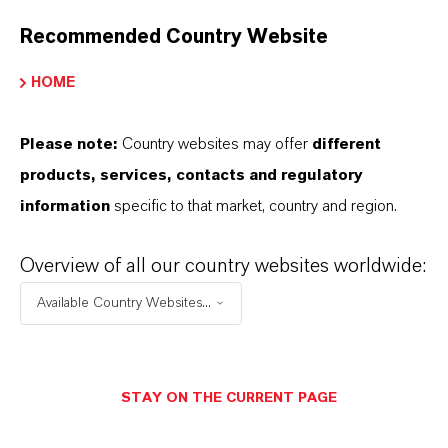
productos. Al seleccionar una opción de los menús
Recommended Country Website
desplegables, aparecerán los enlaces de descarga.
HOME
Ficha técnica
Please note:
Country websites may offer
different
SELECCIONA UN ÁREA JURÍDICA
products, services, contacts and regulatory
SELECCIONA EL IDIOMA
information
specific to that market, country and region.
Overview of all our country websites worldwide:
Available Country Websites...
STAY ON THE CURRENT PAGE