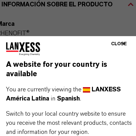
INFORMACIÓN SOBRE EL PRODUCTO
Marca
RHENOFIT®
CLOSE
A website for your country is
APLICACIONES DE LOS PRODUCTOS
available
You are currently viewing the
LANXESS
SINÓNIMOS DEL PRODUCTO
América Latina
in
Spanish
.
Switch to your local country website to ensure
PRODUCT DATA SHEETS
you receive the most relevant products, contacts
Aquí puedes descargar las fichas técnicas de los
and information for your region.