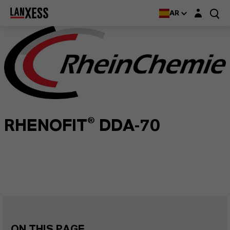
Login layer
AR
RHENOFIT® DDA-70
ON THIS PAGE