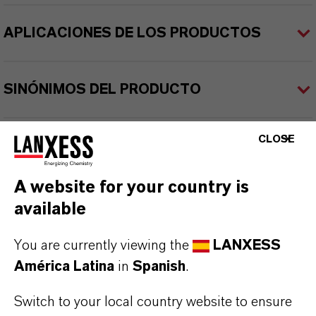
APLICACIONES DE LOS PRODUCTOS
SINÓNIMOS DEL PRODUCTO
CLOSE
PRODUCT DATA SHEETS
Aquí puedes descargar las fichas técnicas de los
A website for your country is
productos. Al seleccionar una opción de los menús
available
desplegables, aparecerán los enlaces de descarga.
You are currently viewing the
LANXESS
Ficha técnica
América Latina
in
Spanish
.
SELECCIONA UN ÁREA JURÍDICA
Switch to your local country website to ensure