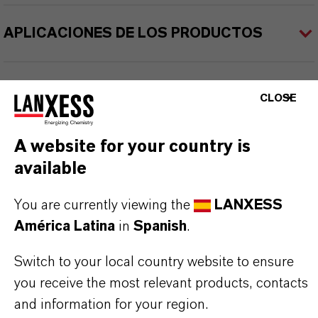
APLICACIONES DE LOS PRODUCTOS
SINÓNIMOS DEL PRODUCTO
CLOSE
A website for your country is
PRODUCT DATA SHEETS
available
Aquí puedes descargar las fichas técnicas de los
productos. Al seleccionar una opción de los menús
You are currently viewing the
LANXESS
desplegables, aparecerán los enlaces de descarga.
América Latina
in
Spanish
.
Switch to your local country website to ensure
TDS Empty
you receive the most relevant products, contacts
and information for your region.