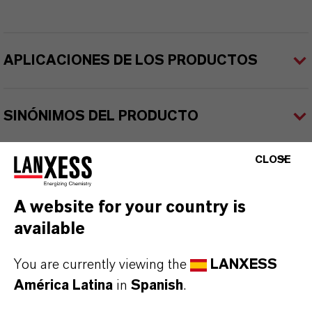
APLICACIONES DE LOS PRODUCTOS
SINÓNIMOS DEL PRODUCTO
CLOSE
PRODUCT DATA SHEETS
Aquí puedes descargar las fichas técnicas de los
A website for your country is
productos. Al seleccionar una opción de los menús
available
desplegables, aparecerán los enlaces de descarga.
You are currently viewing the
LANXESS
América Latina
in
Spanish
.
Ficha técnica