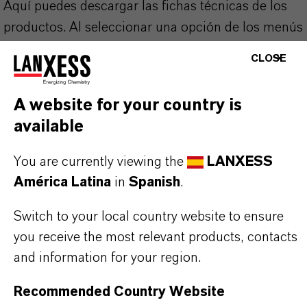
Aquí puedes descargar las fichas técnicas de los
productos. Al seleccionar una opción de los menús
desplegables, aparecerán los enlaces de descarga.
CLOSE
Ficha técnica
A website for your country is
available
SELECCIONA UN ÁREA JURÍDICA
SELECCIONA EL IDIOMA
You are currently viewing the
LANXESS
América Latina
in
Spanish
.
Switch to your local country website to ensure
you receive the most relevant products, contacts
and information for your region.
Recommended Country Website