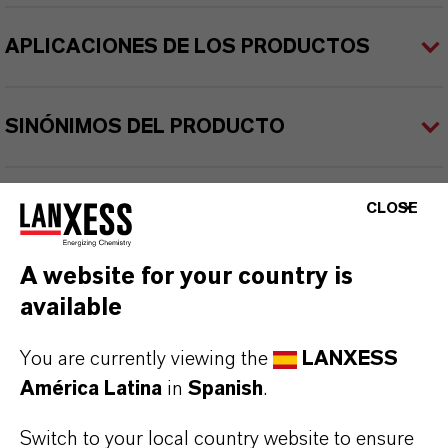
APLICACIONES DE LOS PRODUCTOS
SINÓNIMOS DEL PRODUCTO
PRODUCT DATA SHEETS
CLOSE
Aquí puedes descargar las fichas técnicas de los
A website for your country is
productos. Al seleccionar una opción de los menús
available
desplegables, aparecerán los enlaces de descarga.
You are currently viewing the
LANXESS
Ficha técnica
América Latina
in
Spanish
.
SELECCIONA UN ÁREA JURÍDICA
Switch to your local country website to ensure