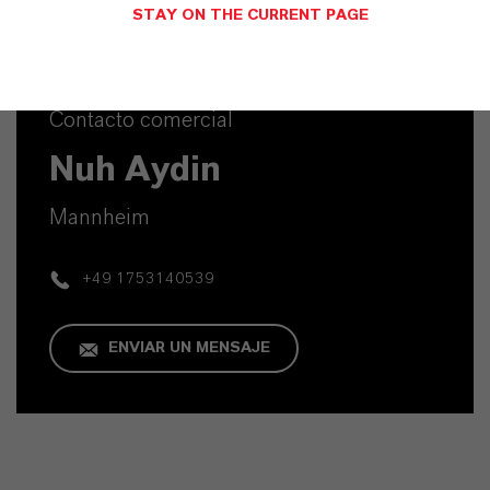
STAY ON THE CURRENT PAGE
Contacto comercial
Nuh Aydin
Mannheim
+49 1753140539
ENVIAR UN MENSAJE