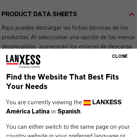
PRODUCT DATA SHEETS
Aquí puedes descargar las fichas técnicas de los
productos. Al seleccionar una opción de los menús
desplegables, aparecerán los enlaces de descarga.
CLOSE
Ficha técnica
Find the Website That Best Fits
SELECCIONA UN ÁREA JURÍDICA
Your Needs
SELECCIONA EL IDIOMA
You are currently viewing the
LANXESS
América Latina
in
Spanish
.
You can either switch to the same page on your
country website in your preferred language or