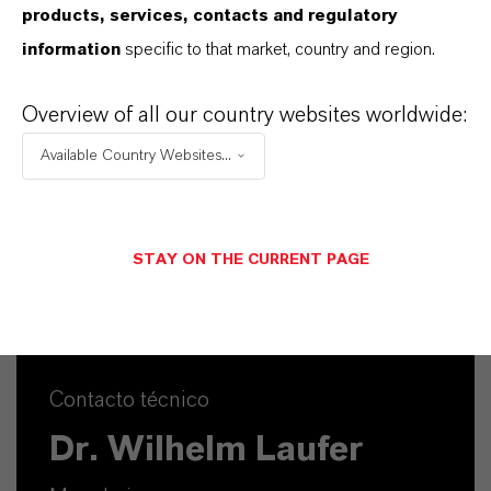
products, services, contacts and regulatory
information
specific to that market, country and region.
Contacto comercial
Jens Pfaffmann
Overview of all our country websites worldwide:
Köln
Available Country Websites...
STAY ON THE CURRENT PAGE
ENVIAR UN MENSAJE
Contacto técnico
Dr. Wilhelm Laufer