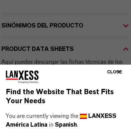
SINÓNIMOS DEL PRODUCTO
PRODUCT DATA SHEETS
Aquí puedes descargar las fichas técnicas de los
productos. Al seleccionar una opción de los menús
CLOSE
desplegables, aparecerán los enlaces de descarga.
Find the Website That Best Fits
Ficha técnica
Your Needs
SELECCIONA UN ÁREA JURÍDICA
You are currently viewing the
LANXESS
SELECCIONA EL IDIOMA
América Latina
in
Spanish
.