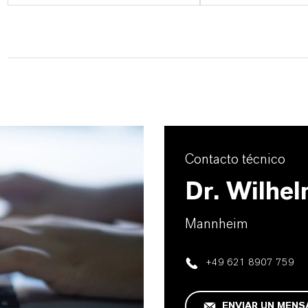
Contacto técnico
Dr. Wilhel
Mannheim
+49 621 8907 759
ENVIAR UN MENS