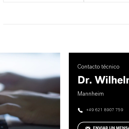
Contacto técnico
Dr. Wilhel
Mannheim
+49 621 8907 759
ENVIAR UN MENS