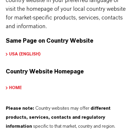
country website in your preferred language or
desplegables, aparecerán los enlaces de descarga.
visit the homepage of your local country website
for market-specific products, services, contacts
Ficha técnica
and information.
Same Page on Country Website
SELECCIONA UN ÁREA JURÍDICA
SELECCIONA EL IDIOMA
USA (ENGLISH)
Country Website Homepage
HOME
Please note:
Country websites may offer
different
products, services, contacts and regulatory
information
specific to that market, country and region.