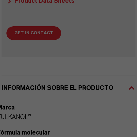
Product Data Sheets
GET IN CONTACT
INFORMACIÓN SOBRE EL PRODUCTO
Marca
VULKANOL®
Fórmula molecular