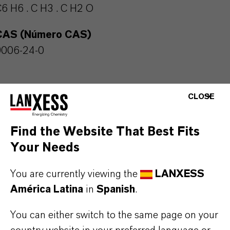
6 H6 . C H3 . C H2 O
CAS (Número CAS)
9006-24-0
CLOSE
APLICACIONES DE LOS PRODUCTOS
Find the Website That Best Fits
Your Needs
SINÓNIMOS DEL PRODUCTO
You are currently viewing the
LANXESS
América Latina
in
Spanish
.
PRODUCT DATA SHEETS
Aquí puedes descargar las fichas técnicas de los
You can either switch to the same page on your
productos. Al seleccionar una opción de los menús