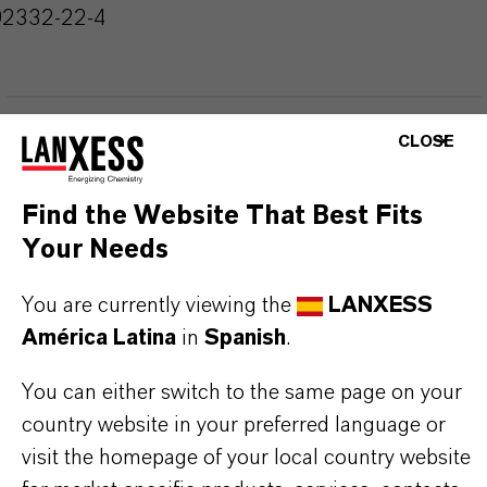
92332-22-4
APLICACIONES DE LOS PRODUCTOS
CLOSE
Find the Website That Best Fits
SINÓNIMOS DEL PRODUCTO
Your Needs
You are currently viewing the
LANXESS
PRODUCT DATA SHEETS
América Latina
in
Spanish
.
Aquí puedes descargar las fichas técnicas de los
You can either switch to the same page on your
productos. Al seleccionar una opción de los menús
country website in your preferred language or
desplegables, aparecerán los enlaces de descarga.
visit the homepage of your local country website