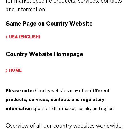
for market-specific products, services, contacts
Ficha técnica
and information.
SELECCIONA UN ÁREA JURÍDICA
Same Page on Country Website
SELECCIONA EL IDIOMA
USA (ENGLISH)
Country Website Homepage
HOME
Please note:
Country websites may offer
different
products, services, contacts and regulatory
information
specific to that market, country and region.
Overview of all our country websites worldwide: