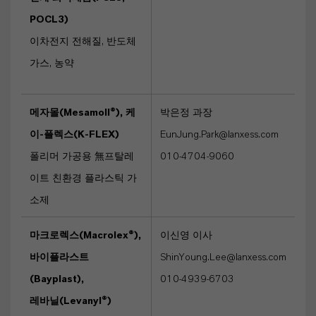
POCL3)
이차전지 전해질, 반도체
가스, 농약
메자몰(Mesamoll®), 케
박은정 과장
이-플렉스(K-FLEX)
EunJung.Park@lanxess.com
폴리머 가공용 無프탈레
010-4704-9060
이트 친환경 플라스틱 가
소제
마크로렉스(Macrolex®),
이신영 이사
바이플라스트
ShinYoung.Lee@lanxess.com
(Bayplast),
010-4939-6703
레바닐(Levanyl®)