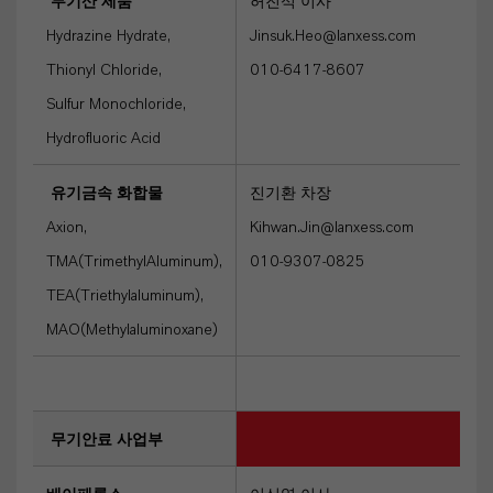
무기산 제품
허진석 이사
Hydrazine Hydrate,
Jinsuk.Heo@lanxess.com
Thionyl Chloride,
010-6417-8607
Sulfur Monochloride,
Hydrofluoric Acid
유기금속 화합물
진기환 차장
Axion,
Kihwan.Jin@lanxess.com
TMA(TrimethylAluminum),
010-9307-0825
TEA(Triethylaluminum),
MAO(Methylaluminoxane)
무기안료 사업부