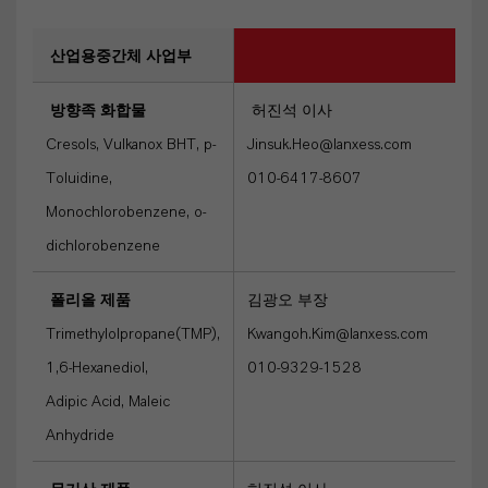
산업용중간체 사업부
방향족 화합물
허진석 이사
Cresols, Vulkanox BHT, p-
Jinsuk.Heo@lanxess.com
Toluidine,
010-6417-8607
Monochlorobenzene, o-
dichlorobenzene
폴리올 제품
김광오 부장
Trimethylolpropane(TMP),
Kwangoh.Kim@lanxess.com
1,6-Hexanediol,
010-9329-1528
Adipic Acid, Maleic
Anhydride