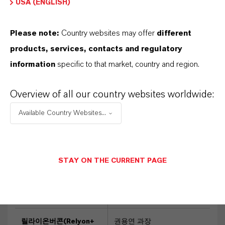
USA (ENGLISH)
씨나인(SeaNine™)
선박
방오도료용 방오제
Please note:
Country websites may offer
different
실바두르(Silvadur™)
섬
products, services, contacts and regulatory
유 및 의류 항균제
information
specific to that market, country and region.
Overview of all our country websites worldwide:
옥손(Oxone™)
소독제,
허준혁 부장
Available Country Websites...
마이크로 에칭제, 폐수처
Joon.Hur@lanxess.com
리용 과황산칼륨
010-4999-1553
버콘S (Virkon S™)
동물
STAY ON THE CURRENT PAGE
감염질병 차단방역용 살
균소독제
릴라이온버콘(Relyon+
권용연 과장