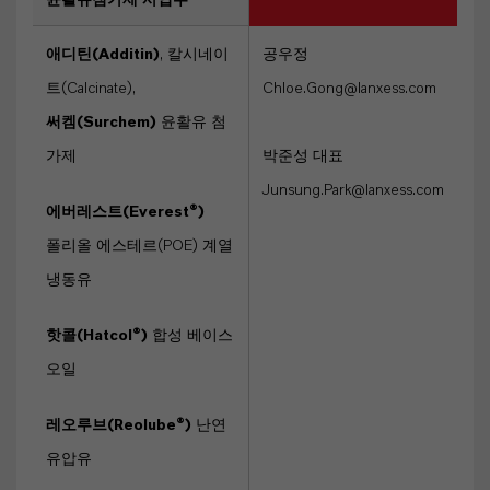
윤활유첨가제 사업부
애디틴(Additin)
, 칼시네이
공우정
트(Calcinate),
Chloe.Gong@lanxess.com
써켐(Surchem)
윤활유 첨
가제
박준성 대표
Junsung.Park@lanxess.com
에버레스트(Everest®)
폴리올 에스테르(POE) 계열
냉동유
핫콜(Hatcol®)
합성 베이스
오일
레오루브(Reolube®)
난연
유압유