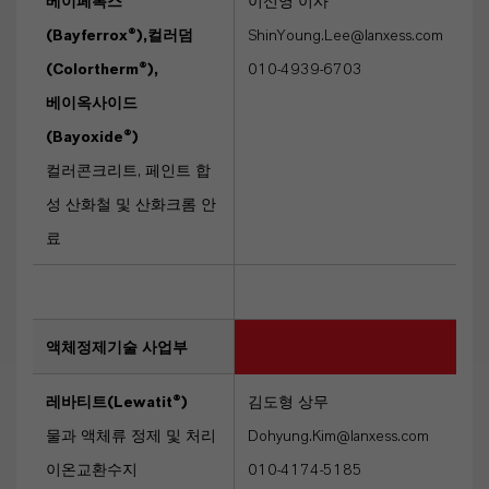
베이페록스
이신영 이사
(Bayferrox®),컬러덤
ShinYoung.Lee@lanxess.com
(Colortherm®),
010-4939-6703
베이옥사이드
(Bayoxide®)
컬러콘크리트, 페인트 합
성 산화철 및 산화크롬 안
료
액체정제기술 사업부
레바티트(Lewatit®)
김도형 상무
물과 액체류 정제 및 처리
Dohyung.Kim@lanxess.com
이온교환수지
010-4174-5185