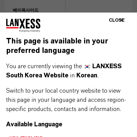
베이옥사이드
(Bayoxide®)
중금속 제
CLOSE
거용 산화철
This page is available in your
preferred language
You are currently viewing the
LANXESS
기능성보호제품 사업부
South Korea Website
in
Korean
.
프리벤톨(Preventol®)
주인호 차장
Switch to your local country website to view
방부제 유효성분
David.Ju@lanxess.com
this page in your language and access region-
010-2713-2006
바이오첵(Biochek®)
플
specific products, contacts and information.
라스틱 방균제. 오코텍스
Available Language
인증