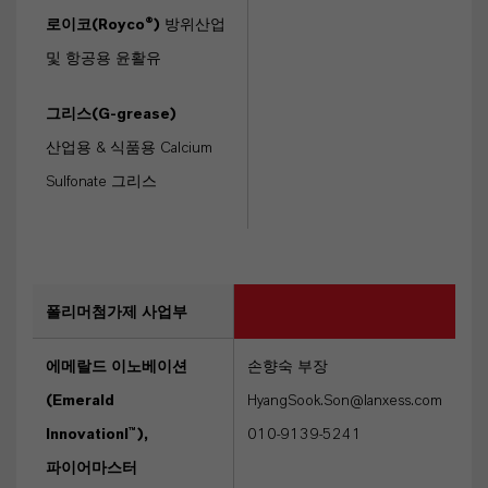
로이코(Royco®)
방위산업
및 항공용 윤활유
그리스(G-grease)
산업용 & 식품용 Calcium
Sulfonate 그리스
폴리머첨가제 사업부
에메랄드 이노베이션
손향숙 부장
(Emerald
HyangSook.Son@lanxess.com
Innovationl™),
010-9139-5241
파이어마스터