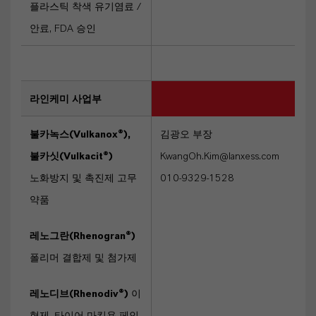
플라스틱 착색 유기염료 /
안료, FDA 승인
라인케미 사업부
불카녹스(Vulkanox®),
김광오 부장
불카싯(Vulkacit®)
KwangOh.Kim@lanxess.com
노화방지 및 촉진제 고무
010-9329-1528
약품
레노그란(Rhenogran®)
폴리머 결합제 및 첨가제
레노디브(Rhenodiv®)
이