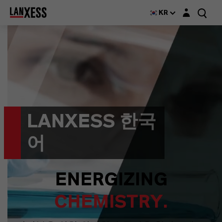
KR
LANXESS 한국
어
ENERGIZING
CHEMISTRY.