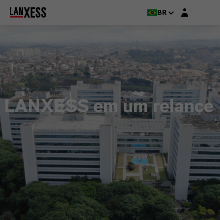
Login layer
BR
LANXESS em um relance