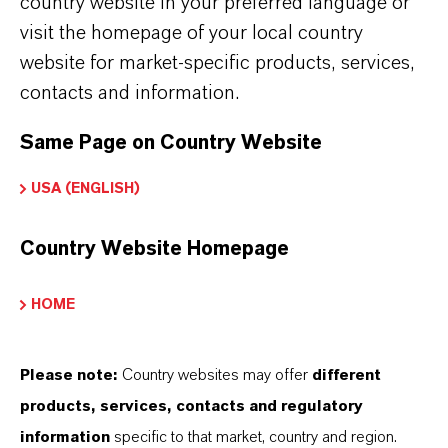
country website in your preferred language or
A qualidade é o nosso maior ativo
visit the homepage of your local country
website for market-specific products, services,
A qualidade está no topo de nossas
contacts and information.
prioridades. Exigimos isso de nós mesmos,
Same Page on Country Website
mas também de nossos fornecedores e
prestadores de serviços. O compromisso da
USA (ENGLISH)
LANXESS com a qualidade, em termos de
desenvolvimento e produção, se estende a
Country Website Homepage
todos os processos e procedimentos
associados. Isso nos torna um parceiro
HOME
confiável na cadeia de valor de nossos clientes.
Devido a nossa rede global, podemos sempre
Please note:
Country websites may offer
different
oferecer serviços locais e ótima segurança nos
products, services, contacts and regulatory
processos de compras. Nosso gerenciamento
information
specific to that market, country and region.