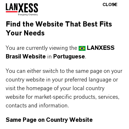
Bayferrox® e Colortherm®
CLOSE
Está procurando pigmentos inorgânicos
sintéticos? Nossos óxidos de ferro e cromo
Find the Website That Best Fits
estão disponíveis em vermelho, amarelo, verde,
Your Needs
marrom e preto.
You are currently viewing the
LANXESS
Bayferrox Brand Page
Brasil Website
in
Portuguese
.
You can either switch to the same page on your
country website in your preferred language or
visit the homepage of your local country
website for market-specific products, services,
contacts and information.
Same Page on Country Website