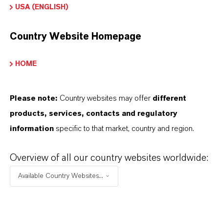
USA (ENGLISH)
Country Website Homepage
Controle microbiano
A LANXESS é líder mundial na fabricação de
HOME
ingredientes ativos e formulações biocidas e
oferece uma ampla gama de produtos para
Please note:
Country websites may offer
different
muitas aplicações diferentes.
products, services, contacts and regulatory
Microbial Control Page
information
specific to that market, country and region.
Overview of all our country websites worldwide:
Available Country Websites...