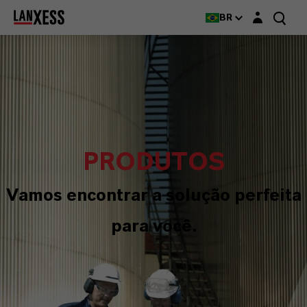
Login layer
BR
PRODUTOS
Vamos encontrar a solução perfeita
para você.