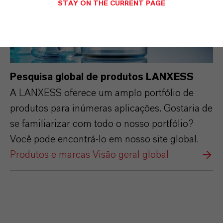
STAY ON THE CURRENT PAGE
Pesquisa global de produtos LANXESS
A LANXESS oferece um amplo portfólio de
produtos para inúmeras aplicações. Gostaria de
se familiarizar com todo o nosso portfólio?
Você pode encontrá-lo em nosso site global.
Produtos e marcas Visão geral global