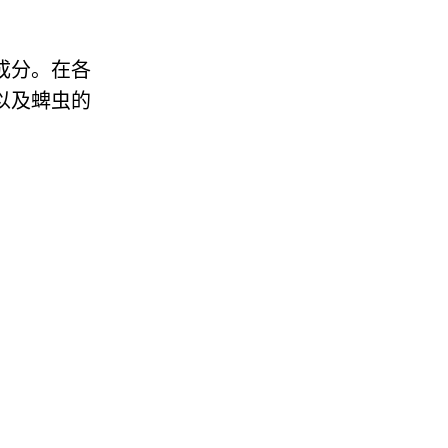
性成分。在各
虫以及蜱虫的