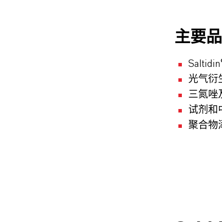
主要品
Saltidin
光气衍
三氮唑
试剂和
聚合物