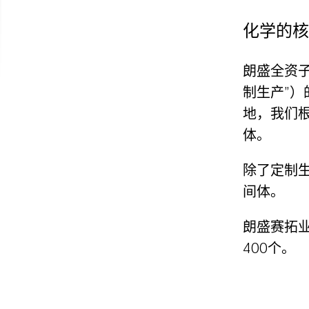
化学的核
朗盛全资
制生产”
地，我们
体。
除了定制
间体。
朗盛赛拓业
400个。