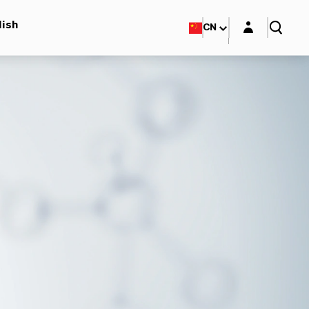
Login layer
lish
CN