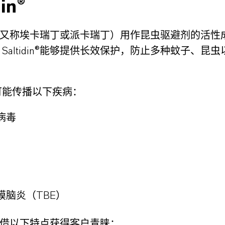
din®
din®（又称埃卡瑞丁或派卡瑞丁）用作昆虫驱避剂的活
Saltidin®能够提供长效保护，防止多种蚊子、昆
可能传播以下疾病：
病毒
膜脑炎（TBE）
in®凭借以下特点获得客户青睐：