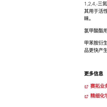
1,2,4
其用于活
睐。
氯甲酸酯
甲苯胺衍
品更快产
更多信息
赛拓业
精细化