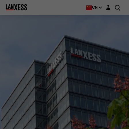
Login layer
CN