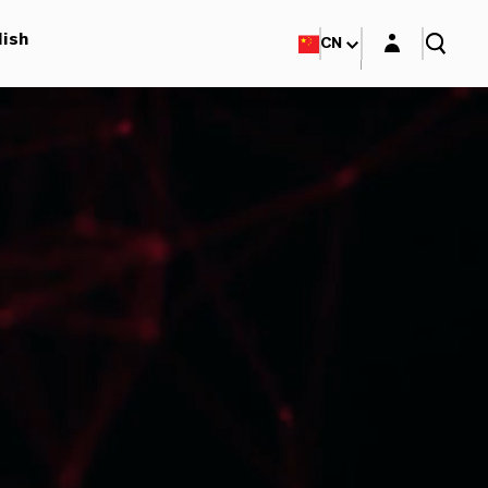
Login layer
lish
CN