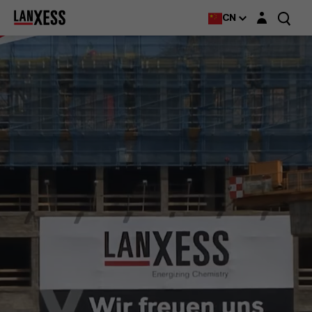
Login layer
CN