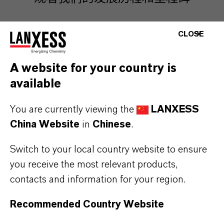
CLOSE
2003-2007
2008-2012
2013-2015
A website for your country is
available
2003-2007
You are currently viewing the
LANXESS
China Website
in
Chinese
.
Switch to your local country website to ensure
you receive the most relevant products,
contacts and information for your region.
Recommended Country Website