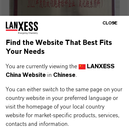
CLOSE
Find the Website That Best Fits
Your Needs
朗盛宁波工厂荣获“能效领跑者标
杆企业”称号
You are currently viewing the
LANXESS
China Website
in
Chinese
.
2023-11-01
You can either switch to the same page on your
country website in your preferred language or
visit the homepage of your local country
新闻稿
website for market-specific products, services,
contacts and information.