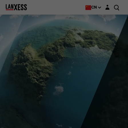
Login layer
CN