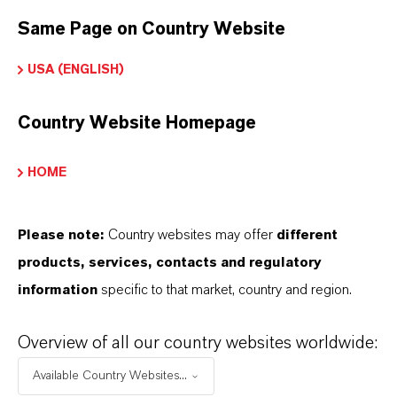
Same Page on Country Website
USA (ENGLISH)
Country Website Homepage
朗盛连续第三年举办“PASCH
HOME
Future Rallye未来拉力赛”
Please note:
Country websites may offer
different
2023-08-25
products, services, contacts and regulatory
information
specific to that market, country and region.
新闻稿
Overview of all our country websites worldwide:
Available Country Websites...