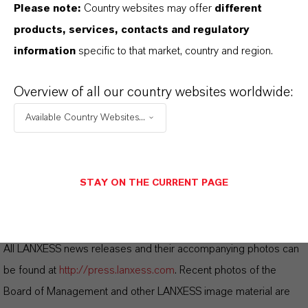
https://lanxess.com/en/Company/Corporate-
Please note:
Country websites may offer
different
Structure/Business-Units/Advanced-Industrial-
products, services, contacts and regulatory
Intermediates。
information
specific to that market, country and region.
Overview of all our country websites worldwide:
关于朗盛
Available Country Websites...
前瞻性声明：
STAY ON THE CURRENT PAGE
Information for editors:
All LANXESS news releases and their accompanying photos can
be found at
http://press.lanxess.com
. Recent photos of the
Board of Management and other LANXESS image material are