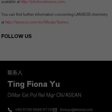
available at
http://photos.lanxess.com
.
You can find further information concerning LANXESS chemistry
at
http://lanxess.com/en/Media/Stories
.
FOLLOW US
联系人
Ting Fiona Yu
DiMar Ext Pol Rel Mgr CN/ASEAN
+86 6109 6666 6716
fiona.yu@lanxess.com