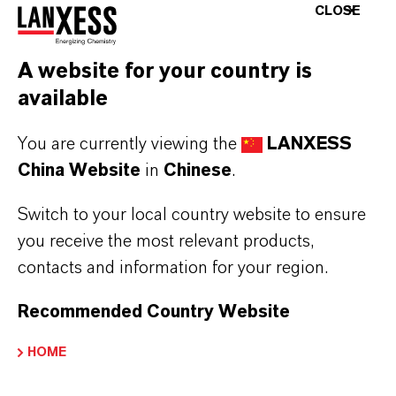
CLOSE
目前，尽管对POP可持续产品的需求主要还是
A website for your country is
来自欧洲。但是，朗盛也同时看到了亚洲和美
available
国市场的巨大潜力，因为这些地区的竞争对手
的产品组合中目前为止还未提供任何绿色替代
You are currently viewing the
LANXESS
品的解决方案。“我们肯定期待在可持续发展领
China Website
in
Chinese
.
域先行一步。”Deutsch总结说道。“未来几年，
市场中对于要创新的、可持续的产品的需求会
Switch to your local country website to ensure
日渐增长。而如果我们把处于产业最新最前端
you receive the most relevant products,
contacts and information for your region.
的产品推向市场，我们可以相信未来我们的产
品将会与我们的客户一起迎来大量新机遇。”
Recommended Country Website
如需了解关于朗盛高品质工业中间体业务部及
HOME
其产品组合的更多信息，请访问