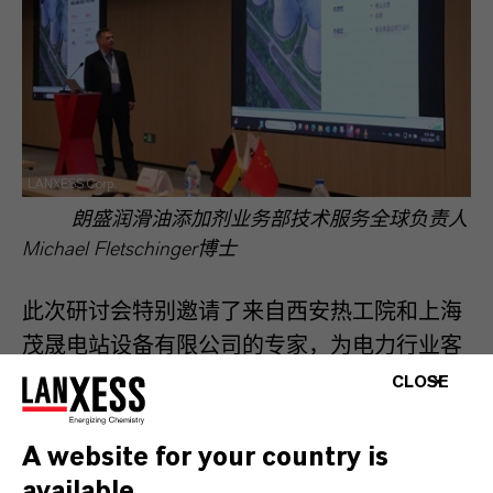
LANXESS Corp.
朗盛润滑油添加剂业务部技术服务全球负责人
Michael Fletschinger博士
此次研讨会特别邀请了来自西安热工院和上海
茂晟电站设备有限公司的专家，为电力行业客
户系统分享了抗燃油的国家测试标准以及汽轮
CLOSE
机EH系统日常运维的宝贵经验。研讨会期间，
朗盛还组织与会者参观了其研发中心和生产基
A website for your country is
地，进一步展示了公司的技术实力与创新能
available