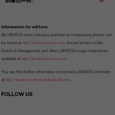
前瞻性声明：
Information for editors:
All LANXESS news releases and their accompanying photos can
be found at
http://press.lanxess.com
. Recent photos of the
Board of Management and other LANXESS image material are
available at
http://photos.lanxess.com
.
You can find further information concerning LANXESS chemistry
at
http://lanxess.com/en/Media/Stories
.
FOLLOW US