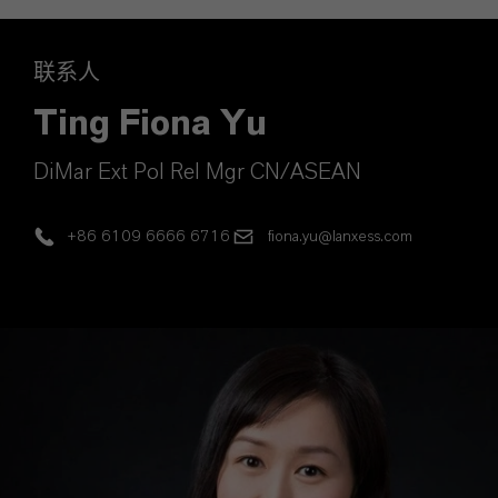
联系人
Ting Fiona Yu
DiMar Ext Pol Rel Mgr CN/ASEAN
+86 6109 6666 6716
fiona.yu@lanxess.com