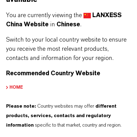
力。
You are currently viewing the
LANXESS
关注本土创新
China Website
in
Chinese
.
2017
年，朗盛成功收购美国特种化学品公司科
Switch to your local country website to ensure
聚亚，大大丰富了其添加剂产品组合。目前，
you receive the most relevant products,
朗盛润滑油添加剂业务部拥有约
600
种产品，
contacts and information for your region.
涵盖润滑油添加剂、复合剂、合成基础油和特
Recommended Country Website
殊成品油的全面产品线。该业务部在北美、欧
洲和亚洲设有
12
个生产基地和
4
个研发中心，
HOME
其中亚太地区有
3
个生产基地和
1
个研发中心。
Please note:
Country websites may offer
different
位于上海的朗盛亚太应用开发中心（
AADC
）
products, services, contacts and regulatory
包含了润滑油添加剂业务部的创新中心，专注
information
specific to that market, country and region.
于本地研发。该中心开发的全球首款聚脲
-
磺酸