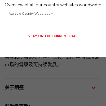
钙复合润滑脂（
PU-CSC
润滑脂）已荣获全球
Overview of all our country websites worldwide:
专利，树立了行业新标杆。这项创新不仅有望
Available Country Websites...
替代现有的聚脲润滑脂，还可将磺酸钙润滑脂
推广至更多应用领域，以满足中国市场的特殊
需求，如钢铁厂和电动汽车行业。
STAY ON THE CURRENT PAGE
作为润滑油市场全价值链的独立解决方案供应
商，朗盛润滑油添加剂业务部致力于通过技术
共享和创新来提升客户体验，助力中国润滑油
市场的健康及可持续发展。
关于朗盛