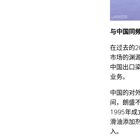
LANXESS
与中国同
在过去的
市场的渊源
中国出口
业务。
中国的对
间，朗盛
1995年
滑油添加
入。