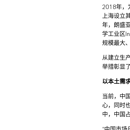
2018年
上海设立其
年，朗盛亚
学工业区I
规模最大
从建立生
举措彰显
以本土需
当前，中
心，同时
中，中国占
“中国市