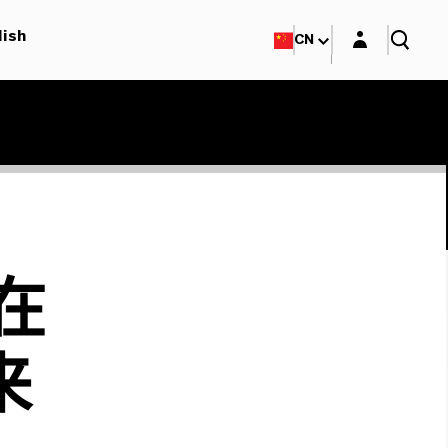
Login layer
lish
CN
在
来