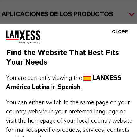
APLICACIONES DE LOS PRODUCTOS
CLOSE
SINÓNIMOS DEL PRODUCTO
Find the Website That Best Fits
Your Needs
PRODUCT DATA SHEETS
Aquí puedes descargar las fichas técnicas de los
You are currently viewing the
LANXESS
productos. Al seleccionar una opción de los menús
América Latina
in
Spanish
.
desplegables, aparecerán los enlaces de descarga.
You can either switch to the same page on your
country website in your preferred language or
Ficha técnica
visit the homepage of your local country website
for market-specific products, services, contacts
SELECCIONA UN ÁREA JURÍDICA