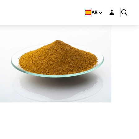
Login layer
AR