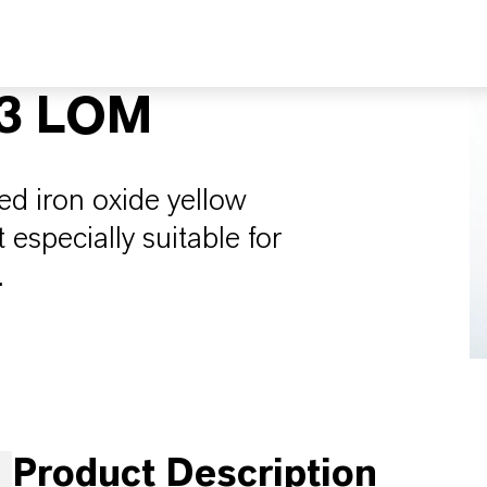
3 LOM
d iron oxide yellow
 especially suitable for
.
Product Description