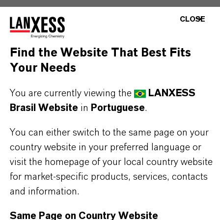
CLOSE
INFORMAÇÕES SOBRE O PRODUTO
Find the Website That Best Fits
Your Needs
Marca
BAYFERROX®
You are currently viewing the
LANXESS
Brasil Website
in
Portuguese
.
Fórmula molecular
FeO(OH)
You can either switch to the same page on your
country website in your preferred language or
Tipo de produto
visit the homepage of your local country website
igmentos de Cor
for market-specific products, services, contacts
and information.
Cor
Amarelo
Same Page on Country Website