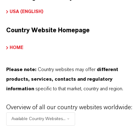
ormulário de entrega
USA (ENGLISH)
icronizado
Country Website Homepage
Peso molar
89
HOME
ndice de cores
77492.0000
Please note:
Country websites may offer
different
products, services, contacts and regulatory
REACH
information
specific to that market, country and region.
01-2119457570-39-0000
Overview of all our country websites worldwide:
CAS (Número CAS)
Available Country Websites...
20344-49-4