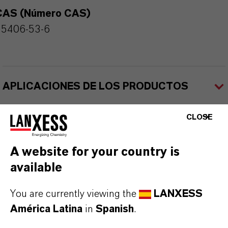
CAS (Número CAS)
55406-53-6
APLICACIONES DE LOS PRODUCTOS
CLOSE
SINÓNIMOS DEL PRODUCTO
A website for your country is
available
You are currently viewing the
LANXESS
América Latina
in
Spanish
.
Contacto comercial