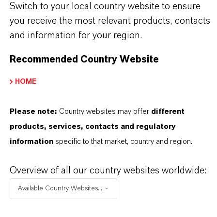
Switch to your local country website to ensure
Nilva Teresa Goncalves
you receive the most relevant products, contacts
and information for your region.
Jarinu
Recommended Country Website
+55 114016-8002
HOME
ENVIAR UN MENSAJE
Please note:
Country websites may offer
different
products, services, contacts and regulatory
information
specific to that market, country and region.
Overview of all our country websites worldwide:
Available Country Websites...