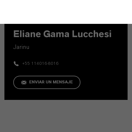
Contacto técnico
Eliane Gama Lucchesi
Jarinu
+55 114016-8016
ENVIAR UN MENSAJE