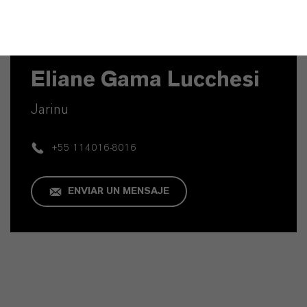
Contacto técnico
Eliane Gama Lucchesi
Jarinu
+55 114016-8016
ENVIAR UN MENSAJE