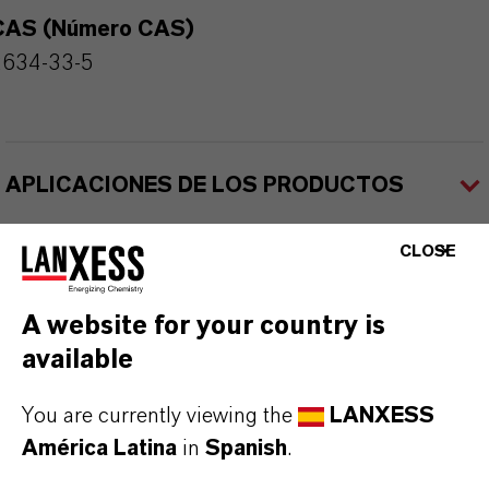
CAS (Número CAS)
2634-33-5
APLICACIONES DE LOS PRODUCTOS
CLOSE
SINÓNIMOS DEL PRODUCTO
A website for your country is
available
You are currently viewing the
LANXESS
América Latina
in
Spanish
.
Contacto comercial