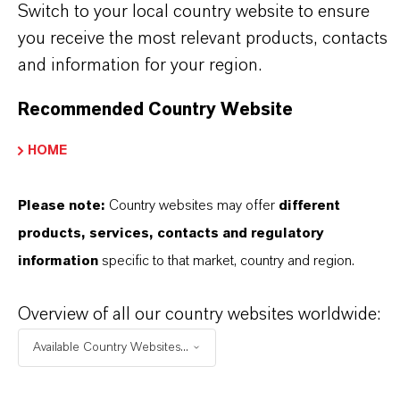
Switch to your local country website to ensure
Nilva Teresa Goncalves
you receive the most relevant products, contacts
and information for your region.
Jarinu
Recommended Country Website
+55 114016-8002
HOME
ENVIAR UN MENSAJE
Please note:
Country websites may offer
different
products, services, contacts and regulatory
information
specific to that market, country and region.
Overview of all our country websites worldwide:
Available Country Websites...