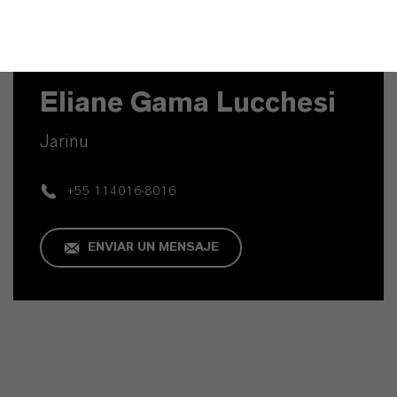
Contacto técnico
Eliane Gama Lucchesi
Jarinu
+55 114016-8016
ENVIAR UN MENSAJE